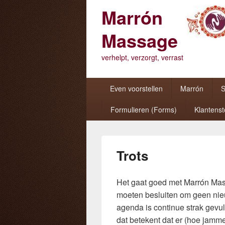
Marrón
Massage
verhelpt, verzorgt, verrast
Primair
Even voorstellen
Marrón
S
menu
Formulieren (Forms)
Klantens
Trots
Het gaat goed met Marrón Mass
moeten besluiten om geen nie
agenda is continue strak gevu
dat betekent dat er (hoe jamme