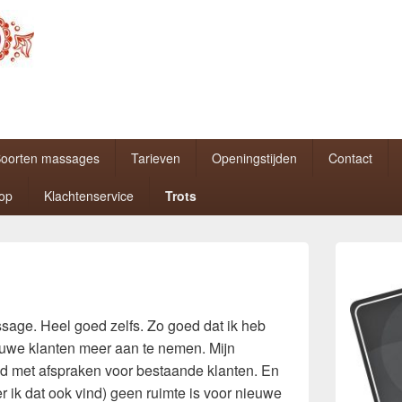
oorten massages
Tarieven
Openingstijden
Contact
top
Klachtenservice
Trots
Primaire
zijbalk
widget
gebied
age. Heel goed zelfs. Zo goed dat ik heb
uwe klanten meer aan te nemen. Mijn
ld met afspraken voor bestaande klanten. En
r ik dat ook vind) geen ruimte is voor nieuwe